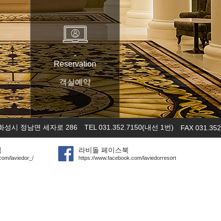
-
Reservation
객실예약
화성시 정남면 세자로 286
TEL 031.352.7150(내선 1번)
FAX 031.352
램
라비돌 페이스북
com/laviedor_/
https://www.facebook.com/laviedorresort